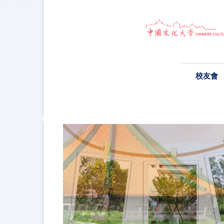
跳
到
主
要
內
容
區
校友會